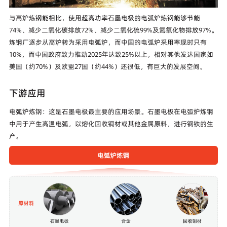
与高炉炼钢能相比，使用超高功率石墨电极的电弧炉炼钢能够节能
74%、减少二氧化碳排放72%、减少二氧化硫99%及氮氧化物排放97%。
炼钢厂逐步从高炉转为采用电弧炉，而中国的电弧炉采用率现时只有
10%，而中国政府致力推动2025年达致25%以上，相对其他发达国家如
美国（约70%）及欧盟27国（约44%）还很低，有巨大的发展空间。
下游应用
电弧炉炼钢：这是石墨电极最主要的应用场景。石墨电极在电弧炉炼钢
中用于产生高温电弧，以熔化回收铜材或其他金属原料，进行钢铁的生
产。