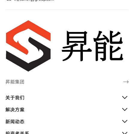
昇能集团
关于我们
解决方案
新闻动态
投资者关系