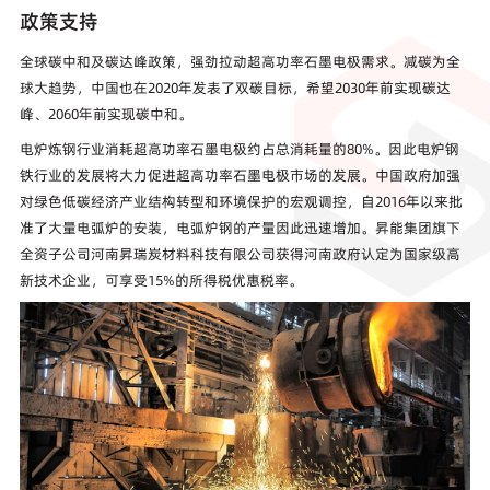
政策支持
全球碳中和及碳达峰政策，强劲拉动超高功率石墨电极需求。减碳为全
球大趋势，中国也在2020年发表了双碳目标，希望2030年前实现碳达
峰、2060年前实现碳中和。
电炉炼钢行业消耗超高功率石墨电极约占总消耗量的80%。因此电炉钢
铁行业的发展将大力促进超高功率石墨电极市场的发展。中国政府加强
对绿色低碳经济产业结构转型和环境保护的宏观调控，自2016年以来批
准了大量电弧炉的安装，电弧炉钢的产量因此迅速增加。昇能集团旗下
全资子公司河南昇瑞炭材料科技有限公司获得河南政府认定为国家级高
新技术企业，可享受15%的所得税优惠税率。