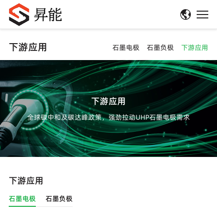
下游应用
石墨电极
石墨负极
下游应用
下游应用
全球碳中和及碳达峰政策，强劲拉动UHP石墨电极需求
下游应用
石墨电极
石墨负极