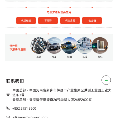
联系我们
中国总部 - 中国河南省新乡市辉县市产业集聚区洪洲工业园工业大
道东3号
香港总部 - 香港湾仔港湾道26号华润大厦26楼2602室
+852 2951 3500
ir@sanergygroup.com